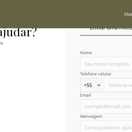
Ho
ajudar?
Enviar uma me
xo
Nome
Telefone celular
+55
Email
Mensagem