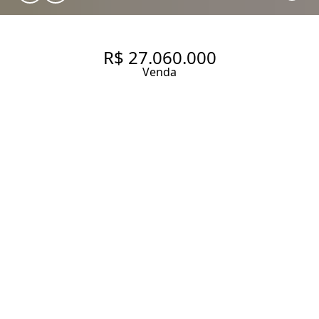
R$ 27.060.000
Venda
APARTAMENTO A VENDA NO
ITAIM BIBI COM 293 M2 COM
4 SUÍTES
293 m² Área útil
636 m² Área total
4 Dormitórios
4 Suítes
5 Vagas
Entrar em contato
Solicitar visita