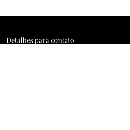
Detalhes para contato
EQUIPE MOSAIC HOMES
WhatsApp
(11) 91477-1288
E-mail
CONTATO@MOSAICHOMES.COM.BR
Entre em Contato
Nome
E-mail
Telefone