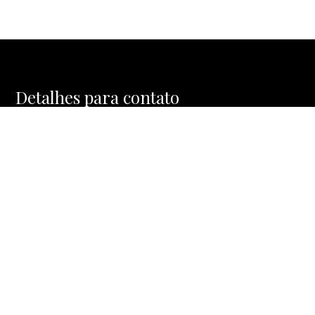
Detalhes para contato
EQUIPE MOSAIC HOMES
WhatsApp
(11) 91477-1288
E-mail
CONTATO@MOSAICHOMES.COM.BR
Entre em Contato
Nome
E-mail
Telefone