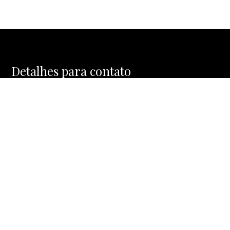
Detalhes para contato
EQUIPE MOSAIC HOMES
WhatsApp
(11) 91477-1288
E-mail
CONTATO@MOSAICHOMES.COM.BR
Entre em Contato
Nome
E-mail
Telefone