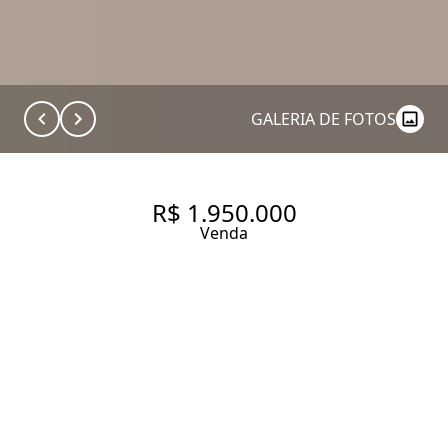
GALERIA DE FOTOS
R$ 1.950.000
Venda
JARDIM AMÉRICA: 96M²
TOTALMENTE REFORMADOS
COM 2 SUÍTES E MARCENARIA
IMPECÁVEL. BASTA TRAZER OS