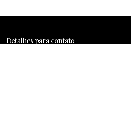
Detalhes para contato
EQUIPE MOSAIC HOMES
WhatsApp
(11) 91477-1288
E-mail
CONTATO@MOSAICHOMES.COM.BR
Entre em Contato
Nome
E-mail
Telefone