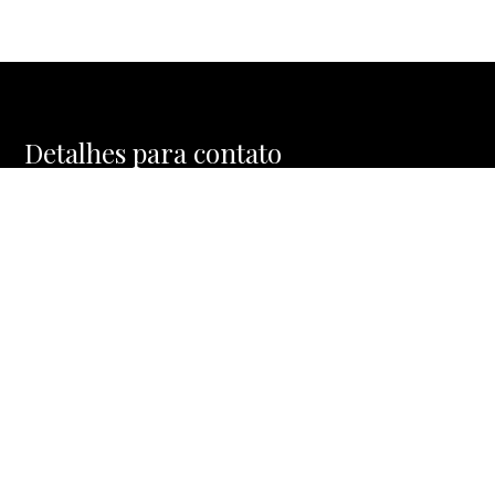
Detalhes para contato
EQUIPE MOSAIC HOMES
WhatsApp
(11) 91477-1288
E-mail
CONTATO@MOSAICHOMES.COM.BR
Entre em Contato
Nome
E-mail
Telefone