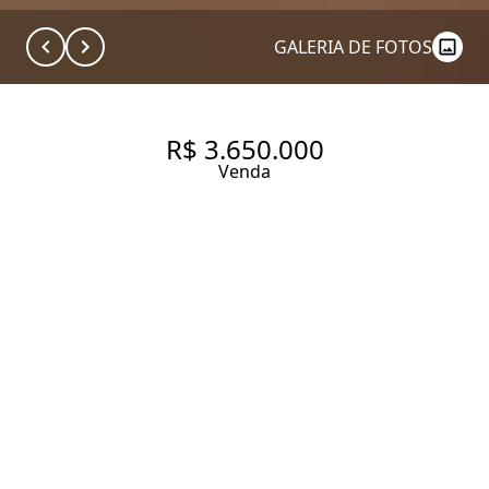
GALERIA DE FOTOS
R$ 3.650.000
Venda
APARTAMENTO REFORMADO
NO JARDIM AMÉRICA, 168M²,
3 DORMITÓRIOS E 2 VAGAS, À
VENDA
168 m² Área útil
168 m² Área total
3 Dormitórios
1 Suíte
3 Banheiros
2 Vagas