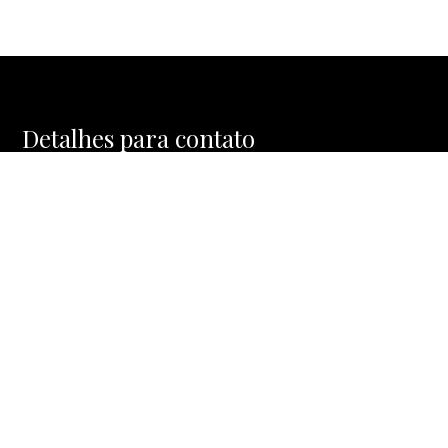
Detalhes para contato
EQUIPE MOSAIC HOMES
WhatsApp
(11) 91477-1288
E-mail
CONTATO@MOSAICHOMES.COM.BR
Entre em Contato
Nome
E-mail
Telefone