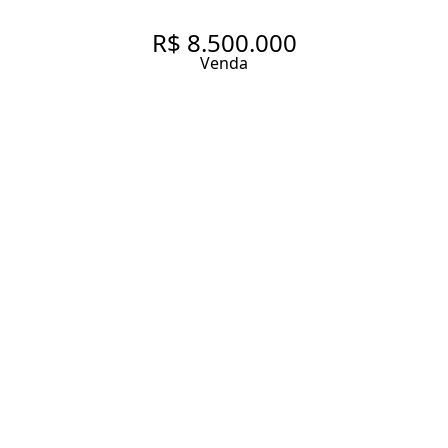
R$ 8.500.000
Venda
CASA COM TERRENO
GENEROSO DE 731M2, 4
SUÍTES (2 AMERICANAS) À
VENDA NO ALTO DE
PINHEIROS
422 m² Área construída
731 m² Área total
4 Dormitórios
3 Suítes
5 Banheiros
2 Vagas
Entrar em contato