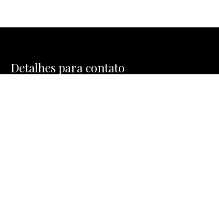
Detalhes para contato
EQUIPE MOSAIC HOMES
WhatsApp
(11) 91477-1288
E-mail
CONTATO@MOSAICHOMES.COM.BR
Entre em Contato
Nome
E-mail
Telefone