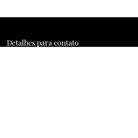
Detalhes para contato
EQUIPE MOSAIC HOMES
WhatsApp
(11) 91477-1288
E-mail
CONTATO@MOSAICHOMES.COM.BR
Entre em Contato
Nome
E-mail
Telefone