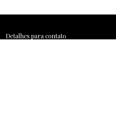
Detalhes para contato
EQUIPE MOSAIC HOMES
WhatsApp
(11) 91477-1288
E-mail
CONTATO@MOSAICHOMES.COM.BR
Entre em Contato
Nome
E-mail
Telefone