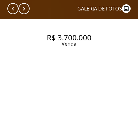
GALERIA DE FOTOS
R$ 3.700.000
Venda
CASA TÉRREA COM JARDIM E
AMBIENTES INTEGRADOS NA
VILA MADALENA
303 m² Área construída
402 m² Área total
3 Dormitórios
1 Suíte
4 Vagas
Entrar em contato