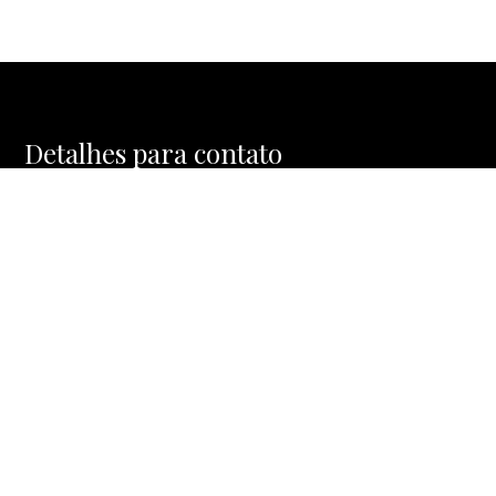
Detalhes para contato
EQUIPE MOSAIC HOMES
WhatsApp
(11) 91477-1288
E-mail
CONTATO@MOSAICHOMES.COM.BR
Entre em Contato
Nome
E-mail
Telefone