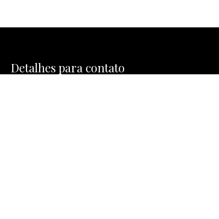
Detalhes para contato
EQUIPE MOSAIC HOMES
WhatsApp
(11) 91477-1288
E-mail
CONTATO@MOSAICHOMES.COM.BR
Entre em Contato
Nome
E-mail
Telefone