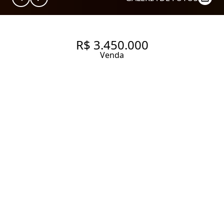
R$ 3.450.000
Venda
VIVER CERCADO PELO VERDE
EM UM DOS CONDOMÍNIOS
MAIS COMPLETOS DO
PANAMBY
226 m² Área útil
4 Dormitórios
4 Suítes
6 Banheiros
4 Vagas
Entrar em contato