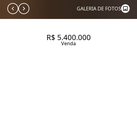
GALERIA DE FOTOS
R$ 5.400.000
Venda
APARTAMENTO AMPLO PARA
ATUALIZAR NO CORAÇÃO DA
VILA NOVA CONCEIÇÃO
280 m² Área útil
6 Dormitórios
1 Suíte
3 Banheiros
2 Vagas
Entrar em contato