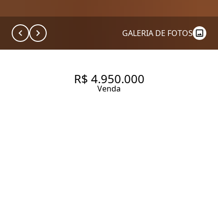
GALERIA DE FOTOS
R$ 4.950.000
Venda
APARTAMENTO COM 236 M², 3
QUARTOS SENDO 1 SUÍTE À
VENDA NO ITAIM BIBI.
236 m² Área útil
3 Dormitórios
1 Suíte
3 Banheiros
2 Vagas
Entrar em contato