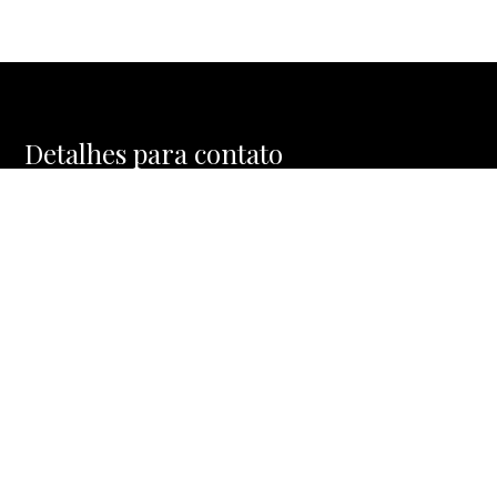
Detalhes para contato
EQUIPE MOSAIC HOMES
WhatsApp
(11) 91477-1288
E-mail
CONTATO@MOSAICHOMES.COM.BR
Entre em Contato
Nome
E-mail
Telefone