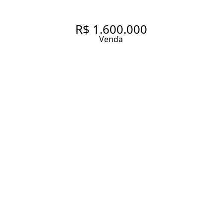
R$ 1.600.000
Venda
VILA OLÍMPIA, 94 M²
REFORMADO E ÁREA SOCIAL
AMPLIADA
94 m² Área útil
2 Dormitórios
1 Suíte
2 Banheiros
1 Vaga
Entrar em contato
Solicitar visita