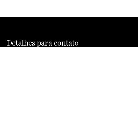
Detalhes para contato
EQUIPE MOSAIC HOMES
WhatsApp
(11) 91477-1288
E-mail
CONTATO@MOSAICHOMES.COM.BR
Entre em Contato
Nome
E-mail
Telefone