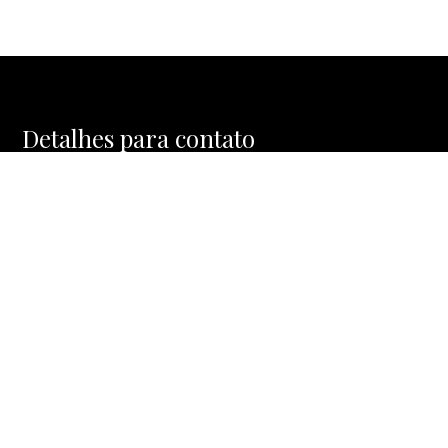
Detalhes para contato
EQUIPE MOSAIC HOMES
WhatsApp
(11) 91477-1288
E-mail
CONTATO@MOSAICHOMES.COM.BR
Entre em Contato
Nome
E-mail
Telefone