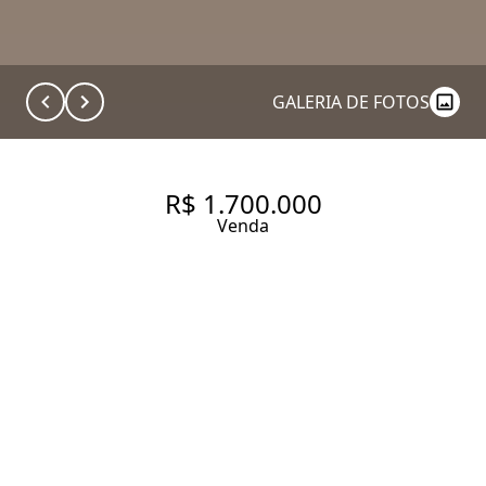
GALERIA DE FOTOS
R$ 1.700.000
Venda
TERRENO DE 1250 M², NO
CONDOMÍNIO PORTOFINO
NÁUTICA E GOLF, A 110KM DE
SÃO PAULO