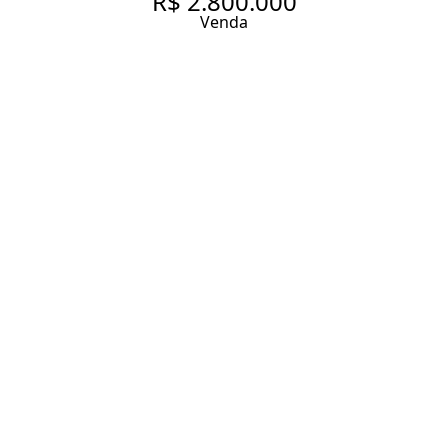
R$ 2.800.000
Venda
APARTAMENTO AMPLO NO
PARAÍSO, COM VARANDA E
VISTA PERMANENTE
216 m² Área útil
3 Dormitórios
1 Suíte
2 Banheiros
4 Vagas
Entrar em contato
Solicitar visita
Código do Imóvel:
MO4866