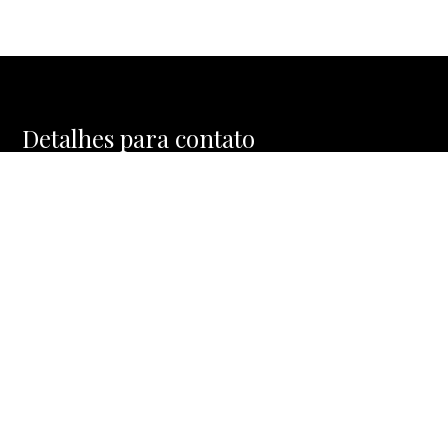
Detalhes para contato
EQUIPE MOSAIC HOMES
WhatsApp
(11) 91477-1288
E-mail
CONTATO@MOSAICHOMES.COM.BR
Entre em Contato
Nome
E-mail
Telefone