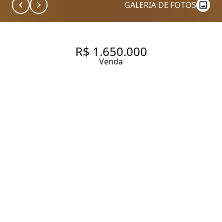
GALERIA DE FOTOS
R$ 1.650.000
Venda
APARTAMENTO COM 161 M², 3
QUARTOS SENDO 1 SUÍTE À
VENDA NO BAIRRO JARDIM
PAULISTA.
161 m² Área útil
3 Dormitórios
1 Suíte
3 Banheiros
1 Vaga
Entrar em contato