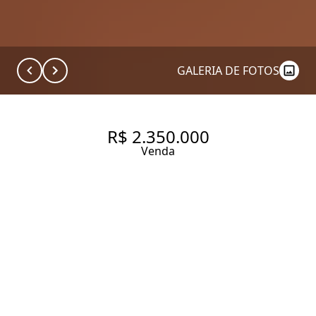
GALERIA DE FOTOS
R$ 2.350.000
Venda
APARTAMENTO COM 168.0 M²,
À VENDA NO BAIRRO JARDIM
PAULISTA.
168 m² Área útil
217 m² Área total
3 Dormitórios
1 Suíte
3 Banheiros