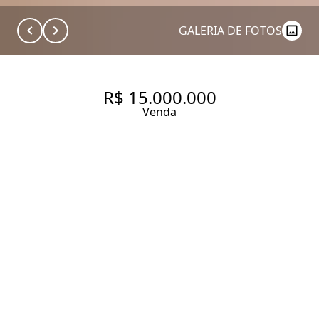
GALERIA DE FOTOS
R$ 15.000.000
Venda
APARTAMENTO COM VISTA
INCRÍVEL LIVRE E
PERMANENTE PARA O CLUBE
PINHEIROS E JARDIM AMÉRICA
E EUROPA!
300 m² Área útil
3 Dormitórios
3 Suítes