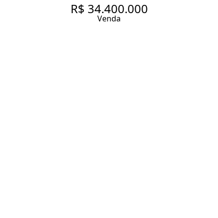
R$ 34.400.000
Venda
APARTAMENTO NOVO À
VENDA NO CONDOMÍNIO
VISTA CYRELA FURNISHED BY
ARMANI/CASA NO JARDIM
GUEDALA!
515 m² Área útil
4 Dormitórios
4 Suítes
6 Banheiros
5 Vagas
Entrar em contato