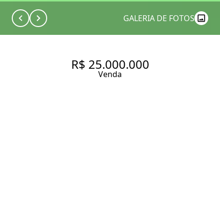
GALERIA DE FOTOS
R$ 25.000.000
Venda
CASA À VENDA JARDIM
LUZITÂNIA COM 627M², 3
SUÍTES E 3 VAGAS.
627 m² Área construída
676 m² Área total
4 Dormitórios
4 Suítes
5 Banheiros
3 Vagas
Entrar em contato