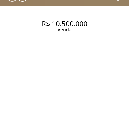
R$ 10.500.000
Venda
CASA CINEMATOGRÁFICA
COM VISTA PANORÂMICA À
VENDA NO JARDIM GUEDALA
850 m² Área construída
920 m² Área total
4 Dormitórios
4 Suítes
6 Banheiros
6 Vagas
Entrar em contato