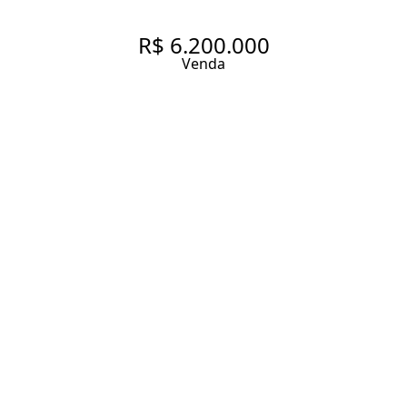
R$ 6.200.000
Venda
CASA COM 682.0 M², À VENDA
NO BAIRRO ALTO DA BOA
VISTA.
682 m² Área construída
1200 m² Área total
4 Dormitórios
4 Suítes
7 Banheiros
6 Vagas
Entrar em contato
Solicitar visita