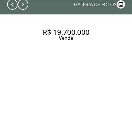
GALERIA DE FOTOS
R$ 19.700.000
Venda
CASA COM 790 M² PRIVATIVOS
E 1.800 M² DE TERRENO, À
VENDA NO HARAS LARISSA
790.82 m² Área construída
1799.26 m² Área total
5 Dormitórios
5 Suítes
8 Banheiros
4 Vagas
Entrar em contato