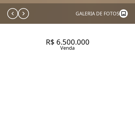
GALERIA DE FOTOS
R$ 6.500.000
Venda
CASA ESPAÇOSA A VENDA
COM JARDIM E PISCINA EM
ALTO DE PINHEIROS
450 m² Área construída
520 m² Área total
4 Dormitórios
4 Suítes
5 Banheiros
4 Vagas
Entrar em contato