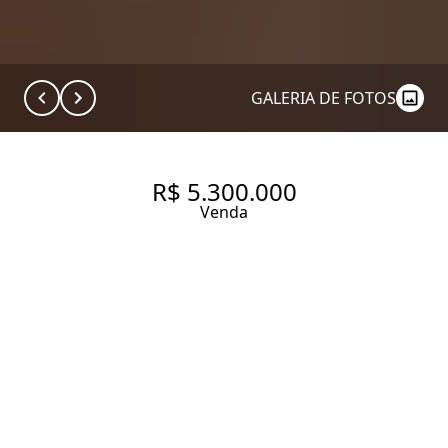
GALERIA DE FOTOS
R$ 5.300.000
Venda
COBERTURA COM 590 M², 3
SUÍTES, VISTA 360º, NO
BAIRRO PACAEMBU
590 m² Área útil
3 Dormitórios
3 Suítes
6 Banheiros
5 Vagas