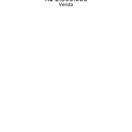
Venda
LINDO APARTAMENTO
REFORMADO NO JARDIM
EUROPA À VENDA AO LADO
DO DOS CLUBES HEBRAICA E
PINHEIROS!
135 m² Área útil
135 m² Área total
2 Dormitórios
2 Suítes
3 Banheiros
1 Vaga
Entrar em contato