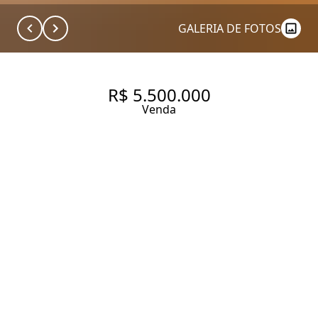
GALERIA DE FOTOS
R$ 5.500.000
Venda
LUZ, ESPAÇO E PRIVACIDADE
NO JARDIM EUROPA,EM
ANDAR ALTO, 225 M², 3 SUÍTES
COM VARANDA EM UMA DAS
MELHORES RUAS DO BAIRRO
225 m² Área útil
3 Dormitórios
3 Suítes